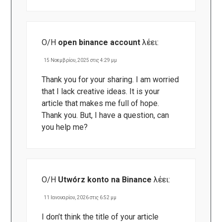
Ο/Η
open binance account
λέει:
15 Νοεμβρίου, 2025 στις 4:29 μμ
Thank you for your sharing. I am worried
that I lack creative ideas. It is your
article that makes me full of hope.
Thank you. But, I have a question, can
you help me?
Ο/Η
Utwórz konto na Binance
λέει:
11 Ιανουαρίου, 2026 στις 6:52 μμ
I don’t think the title of your article