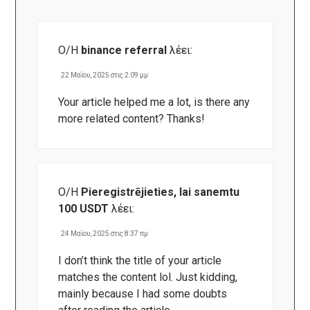
Ο/Η
binance referral
λέει:
22 Μαΐου, 2025 στις 2:09 μμ
Your article helped me a lot, is there any
more related content? Thanks!
Ο/Η
Pieregistrējieties, lai sanemtu
100 USDT
λέει:
24 Μαΐου, 2025 στις 8:37 πμ
I don’t think the title of your article
matches the content lol. Just kidding,
mainly because I had some doubts