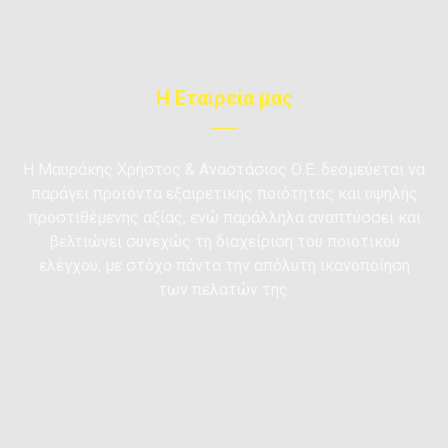
Η Εταιρεία μας
Η Μαυράκης Xρήστος & Αναστάσιος Ο.Ε. δεσμεύεται να
παράγει προϊόντα εξαιρετικής ποιότητας και υψηλής
προστιθέμενης αξίας, ενώ παράλληλα αναπτύσσει και
βελτιώνει συνεχώς τη διαχείριση του ποιοτικού
ελέγχου, με στόχο πάντα την απόλυτη ικανοποίηση
των πελατών της.
Σωκράτους & Τραπεζούντος - Αττικής -
Ασπρόπυργος
2105582890
6945314094