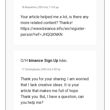
18 Αυγούστου, 2025 στις 11:43 μμ
Your article helped me a lot, is there any
more related content? Thanks!
https://www.binance.info/en/register-
person?ref=JHQQKNKN
Ο/Η
binance Sign Up
λέει:
17 Σεπτεμβρίου, 2025 στις 5:02 πμ
Thank you for your sharing. I am worried
that I lack creative ideas. It is your
article that makes me full of hope.
Thank you. But, I have a question, can
you help me?