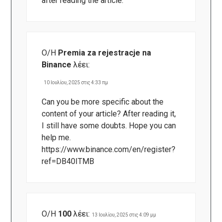
after reading the article.
Ο/Η
Premia za rejestracje na
Binance
λέει:
10 Ιουλίου, 2025 στις 4:33 πμ
Can you be more specific about the
content of your article? After reading it,
I still have some doubts. Hope you can
help me.
https://www.binance.com/en/register?
ref=DB40ITMB
Ο/Η
100
λέει:
13 Ιουλίου, 2025 στις 4:09 μμ