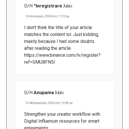
Ο/Η
^Inregistrare
λέει:
16 Ιανουαρίου, 2026 στις 11:20 μμ
I don’t think the title of your article
matches the content lol. Just kidding,
mainly because I had some doubts
after reading the article.
https://www.binance.com/lv/register?
ref=SMUBFN5I
Ο/Η
Anupama
λέει:
22 Φεβρουαρίου, 2026 στις 10:38 πμ
Strengthen your creator workflow with
Digital Influencer
resources for smart
agreements.