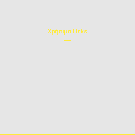
info@win-doors.gr
Χρήσιμα Links
Η Εταιρεία μας
Αρθρα
Έργα
Επικοινωνία
Υπηρεσίες
Privacy Policy