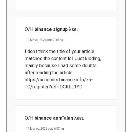
Ο/Η
binance signup
λέει:
12 Μαΐου, 2026 στις 7:16 πμ
I don’t think the title of your article
matches the content lol. Just kidding,
mainly because I had some doubts
after reading the article.
https://accounts.binance.info/zh-
TC/register?ref=DCKLL1YD
Ο/Η
binance anm"alan
λέει:
14 Ιουνίου, 2026 στις 6:57 πμ