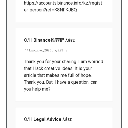
https://accounts.binance.info/kz/regist
er-person?ref=K8NFKJBQ
Ο/Η
Binance推荐码
λέει:
14 Ιανουαρίου, 2026 στις 5:23 πμ
Thank you for your sharing. I am worried
that I lack creative ideas. It is your
article that makes me full of hope.
Thank you. But, I have a question, can
you help me?
Ο/Η
Legal Advice
λέει: