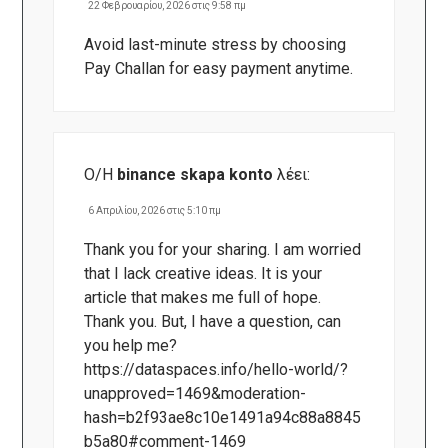
22 Φεβρουαρίου, 2026 στις 9:58 πμ
Avoid last-minute stress by choosing
Pay Challan
for easy payment anytime.
Ο/Η
binance skapa konto
λέει:
6 Απριλίου, 2026 στις 5:10 πμ
Thank you for your sharing. I am worried
that I lack creative ideas. It is your
article that makes me full of hope.
Thank you. But, I have a question, can
you help me?
https://dataspaces.info/hello-world/?
unapproved=1469&moderation-
hash=b2f93ae8c10e1491a94c88a8845
b5a80#comment-1469