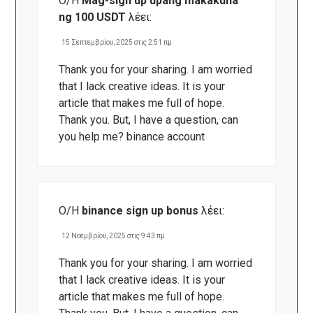
Ο/Η
Mag-sign up upang makakuha
ng 100 USDT
λέει:
15 Σεπτεμβρίου, 2025 στις 2:51 πμ
Thank you for your sharing. I am worried
that I lack creative ideas. It is your
article that makes me full of hope.
Thank you. But, I have a question, can
you help me?
binance account
Ο/Η
binance sign up bonus
λέει:
12 Νοεμβρίου, 2025 στις 9:43 πμ
Thank you for your sharing. I am worried
that I lack creative ideas. It is your
article that makes me full of hope.