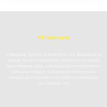
Η Εταιρεία μας
Η Μαυράκης Xρήστος & Αναστάσιος Ο.Ε. δεσμεύεται να
παράγει προϊόντα εξαιρετικής ποιότητας και υψηλής
προστιθέμενης αξίας, ενώ παράλληλα αναπτύσσει και
βελτιώνει συνεχώς τη διαχείριση του ποιοτικού
ελέγχου, με στόχο πάντα την απόλυτη ικανοποίηση
των πελατών της.
Σωκράτους & Τραπεζούντος - Αττικής -
Ασπρόπυργος