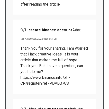
after reading the article.
Ο/Η
create binance account
λέει:
28 Αυγούστου, 2025 στις 6:57 μμ
Thank you for your sharing. I am worried
that I lack creative ideas. It is your
article that makes me full of hope.
Thank you. But, I have a question, can
you help me?
https://www.binance.info/zh-
CN/register?ref=VDVEQ78S