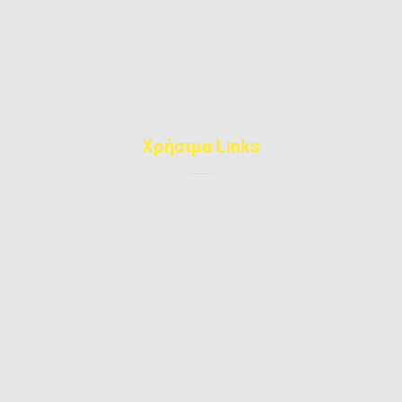
2105582890
6945314094
info@win-doors.gr
Χρήσιμα Links
Η Εταιρεία μας
Αρθρα
Έργα
Επικοινωνία
Υπηρεσίες
Privacy Policy